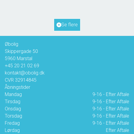
2
Boligareal
72
m
2
Grundareal
817
m
Ejendomstype
Fritidsbolig
Se flere
1.350.000 kr.
Øbolig
Skippergade 50
5960
Marstal
+45 20 21 02 69
kontakt@obolig.dk
CVR
32914845
Åbningstider
Mandag
9-16 - Efter Aftale
Tirsdag
9-16 - Efter Aftale
Onsdag
9-16 - Efter Aftale
Torsdag
9-16 - Efter Aftale
Fredag
9-16 - Efter Aftale
Lørdag
Efter Aftale