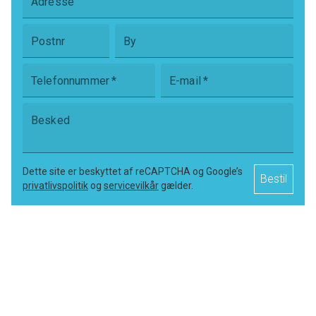
Adresse
Postnr
By
Telefonnummer
*
E-mail
*
Besked
Dette site er beskyttet af reCAPTCHA og Google’s
Bestil
privatlivspolitik
og
servicevilkår
gælder.