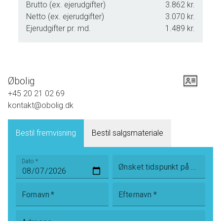
aktivitetshuse, fra byggemarked til specialbutikker, fra
Brutto (ex. ejerudgifter)
3.862 kr.
grillen på havnen til gourmet-restauranter.
Netto (ex. ejerudgifter)
3.070 kr.
På Ærø har det kommunalt været en hjertesag, at
Ejerudgifter pr. md.
1.489 kr.
øboernes livskvalitet er i top, f.eks. ved at forbinde hele øen
med gratis bus med stort set timedrift - noget der som
regel overrasker behageligt, når turister besøger øen. Hvis
man skruer tiden tilbage til dét Danmark, der var engang,
Øbolig
dengang hver by havde sit eget handelsliv, kulturliv, så vil
+45 20 21 02 69
man se, at det engang var normen, at 'alt' var indenfor
kontakt@obolig.dk
rækkevidde. Sådan er ø-livet stadig i dag - et samfund, der
på trods af sin lidenhed, udgør et helt univers.
Bestil fremvisning
Bestil salgsmateriale
Og det er derfor, at vi siger, at 'Drømmen er på en ø'!
Dato
*
Ønsket tidspunkt på dagen
Fornavn
*
Efternavn
*