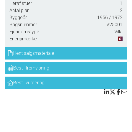
En oplagt ejendom til den pladskrævende familie, mindre
Heraf stuer
1
erhverv, udlejning mm.
Antal plan
2
Byggeår
1956
/ 1972
Ejendommen kan også anvendes som feriebolig.
Sagsnummer
V25001
Ejendomstype
Villa
Huset har 2 indgange
Energimærke
Fra indkørsel er der indgang til entré med videre adgang til
wc, badeværelse, soveværelse, mellemgang til køkken og
Hent salgsmateriale
lille kontor/værelse ud mod vejen samt indgang til stue. Der
er ved soveværelse endnu et badeværelse. Desuden er
Bestil fremvisning
der indgang til huset tilbygning med 2 stuer, værelse og
vindfang - hvor der er udgang / indgang fra vej/have siden.
Bestil vurdering
Over garage er der betondæk - og kan anvendes som
terrasse.
Førstesal indeholder Repos, te-køkken, badeværelse med
bruser, 2 værelser - og delvis uudnyttet loftrum.
Der er nyere træpillefyr i kælder, hulmurisolering , tilsluttet
offentlig spildevandsrensning samt vand fra Søby