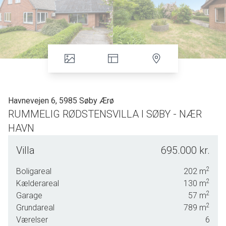
Havnevejen 6, 5985 Søby Ærø
RUMMELIG RØDSTENSVILLA I SØBY - NÆR
HAVN
Godt beliggende i Søby - nær indkøb, havn, færger, strand
Villa
695.000 kr.
mm - og alle herlighederne er i gåafstand.
2
Boligareal
202
m
Ejendommen er rummelig og har separat lejlighed på 1 sal,
2
Kælderareal
130
m
stor kælder med bla garage / redskabsrum, fyrrum mm -
2
Garage
57
m
og stueplan med flere stuer, som vil kunne opdeles til flere
2
Grundareal
789
m
værelser.
Værelser
6