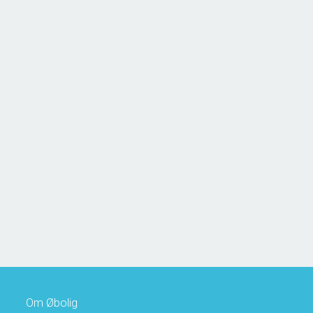
Hanses Ager 21,
5970 Ærøskøbing
2
Boligareal
72
m
2
Grundareal
817
m
Ejendomstype
Fritidsbolig
1.350.000 kr.
Om Øbolig