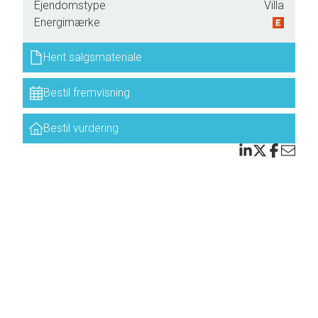
Ejendomstype
Villa
Energimærke
Hent salgsmateriale
Bestil fremvisning
Bestil vurdering
us
e, at