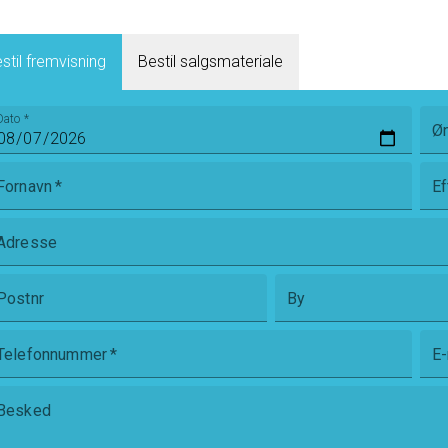
stil fremvisning
Bestil salgsmateriale
Dato
*
Øn
Fornavn
*
Ef
Adresse
Postnr
By
Telefonnummer
*
E-
Besked