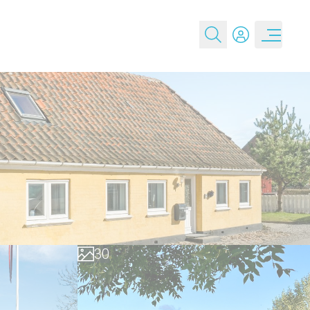
0
1
2
3
0
4
1
5
2
6
3