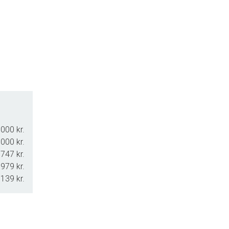
n lidenhed, udgør et helt univers.
000 kr.
000 kr.
.747 kr.
.979 kr.
.139 kr.