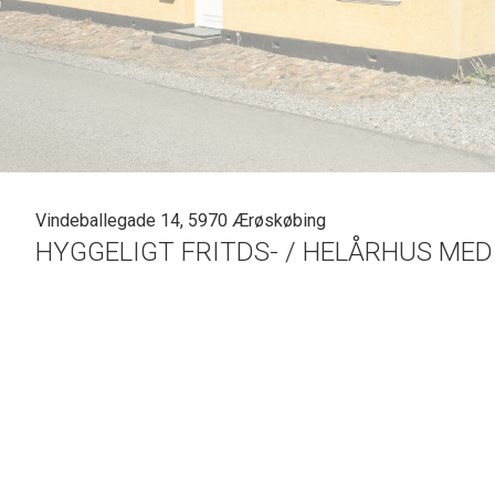
Vindeballegade 14, 5970 Ærøskøbing
HYGGELIGT FRITDS- / HELÅRHUS MED
På Ærøs "højderyg" - på midtÆrø, finder du dette charmer
nydes.
Der er dejlig have med små hygge kroge, og ved vejen er d
Få km derfra ligger stranden ved Borgnæs, hvor der er ba
En ejendom godt indrettet - og byder på i alt 4 soveværels
til indflytning.