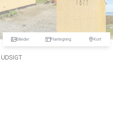
Billeder
Plantegning
Kort
 UDSIGT
ende hus fra 1877 - med skøn have mod Ø-havet, hvor udsigten k
er en rummelig muret garage, med plads til fx. båden.
debro og bådophaler plads.
er. Ejendommen sælges med de fleste møbler, ting og sager, så 