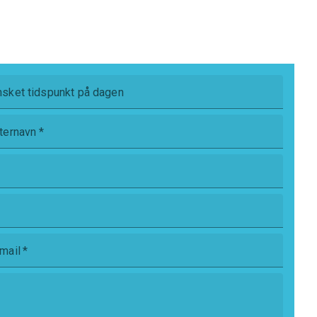
sket tidspunkt på dagen
ternavn
*
mail
*