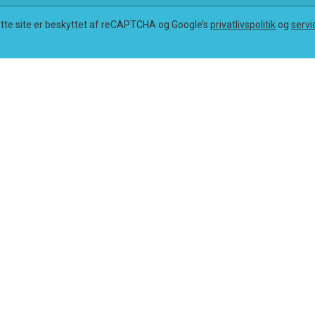
tte site er beskyttet af reCAPTCHA og Google’s
privatlivspolitik
og
servi