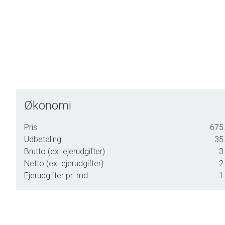
det engang var normen, at 'alt' var indenfor rækkevidde.
Sådan er ø-livet stadig i dag - et samfund, der på trods af si
Og det er derfor, at vi siger, at 'Drømmen er på en ø'!
Økonomi
Pris
675.
Udbetaling
35.
Brutto (ex. ejerudgifter)
3
Netto (ex. ejerudgifter)
2
Ejerudgifter pr. md.
1