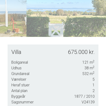
7
4
8
5
9
6
7
8
9
Villa
675.000 kr.
an
2
Boligareal
121
m
2
Udhus
38
m
2
Grundareal
532
m
Værelser
5
Heraf stuer
1
Antal plan
2
klar
Byggeår
1877
/ 2010
Sagsnummer
V24139