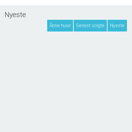
En ejendom der skal opleves.
Nyeste
Huset er opvarmet med varmepumpe, el-paneler og
Åbne huse
Senest solgte
Nyeste
brændeovn. Der er tilsluttet offentlig spildevandsrensning
og vand er fra Ærøskøbing Vandværk.
Energimærke, tilstandsrapport og elinstallationsrapport kan
bestilles på kontakt@obolig.dk
NYHED