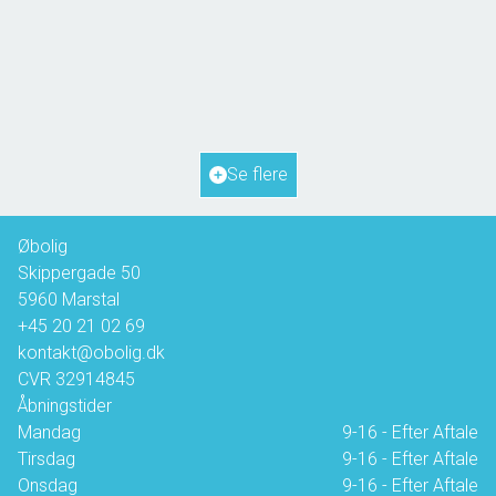
Hanses Ager 21,
5970 Ærøskøbing
2
Boligareal
72
m
2
Grundareal
817
m
Ejendomstype
Fritidsbolig
Se flere
1.350.000 kr.
Øbolig
Skippergade 50
5960
Marstal
+45 20 21 02 69
kontakt@obolig.dk
CVR
32914845
Åbningstider
Mandag
9-16 - Efter Aftale
Tirsdag
9-16 - Efter Aftale
Onsdag
9-16 - Efter Aftale