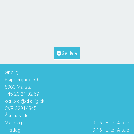
Hanses Ager 21,
5970 Ærøskøbing
2
Boligareal
72
m
2
Grundareal
817
m
Ejendomstype
Fritidsbolig
Se flere
1.350.000 kr.
Øbolig
Skippergade 50
5960
Marstal
+45 20 21 02 69
kontakt@obolig.dk
CVR
32914845
Åbningstider
Mandag
9-16 - Efter Aftale
Tirsdag
9-16 - Efter Aftale