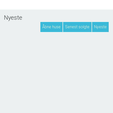
Er man naturelsker skal man besøge Marstal....og hele
Ærø.
Nyeste
Åbne huse
Senest solgte
Nyeste
NYHED