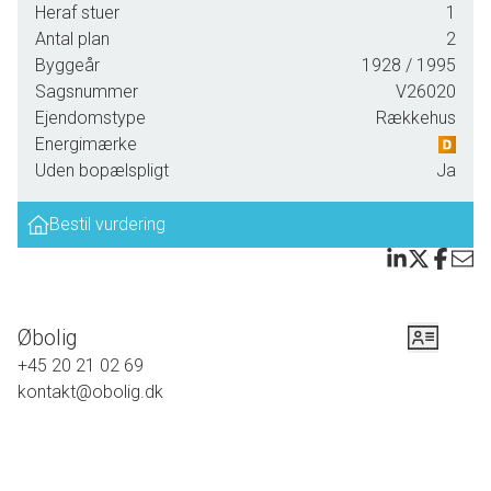
Heraf stuer
1
Desuden er der 3 værelser på 1. sal.
Antal plan
2
Ejendommens inventar medfølger - så oplagt til fritidsbrug,
Byggeår
1928
/ 1995
men kan også anvendes som helårshus.
Sagsnummer
V26020
Ejendomstype
Rækkehus
GODT BYHUS - MED SYDVENDT GÅRDHAVE - OG MED
Energimærke
INVENTAR
Uden bopælspligt
Ja
Indeholder :Entré med indgang til badeværelse samt
Bestil vurdering
indgang til gennemgående stue, med videre adgang til
køkkenet, hvor der er udgang til gårdhaven og trappe til
tagetagen - veludnyttet med 3 værelser - det ene med
hems.
Øbolig
Det hele fremstår lyst, præsentabelt - og vil sikkert
+45 20 21 02 69
ramme de flestes smag.
kontakt@obolig.dk
BESTIL ALLEREDE NU EN FREMVISNING AF DENNE
BOLIG