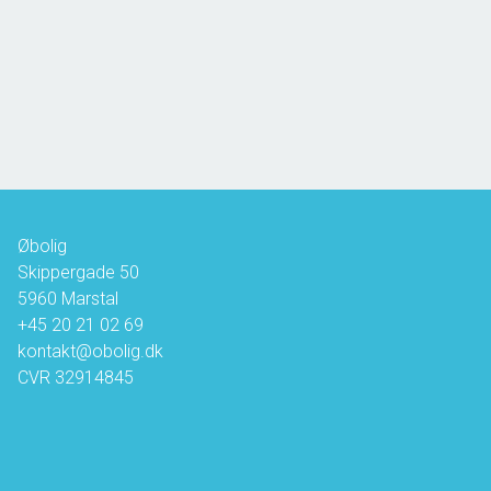
5960 Marstal
2
Boligareal
64
m
2
Grundareal
413
m
Ejendomstype
Rækkehus
695.000 kr.
Øbolig
Skippergade 50
5960
Marstal
+45 20 21 02 69
kontakt@obolig.dk
CVR
32914845