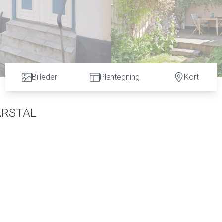
Billeder
Plantegning
Kort
ARSTAL
 snart du går i land på Ærø, Marstal.
må, fine byhuse.
emme gåafstand ned til den hyggelige færgehavn, der er centrum for mange års søfart og sejlads.
hale.
ulde hus - flot renoveret og med skøn sydvendt ugeneret gårdhave miljø.