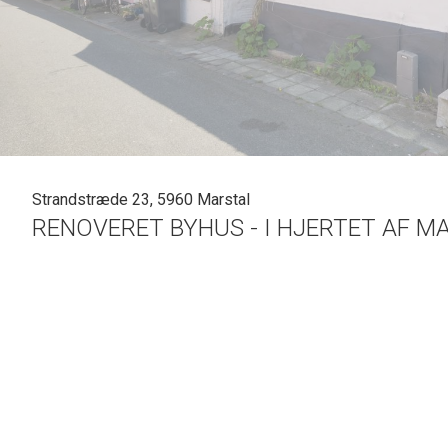
Strandstræde 23, 5960 Marstal
RENOVERET BYHUS - I HJERTET AF M
Mærk historiens vingesus, det "friske havskum" og den karakteristiske skipperstemning, så
Her havner du midt i et unikt miljø, der er kendetegnet ved de
gamle stræder med
mange s
Rundt hjørnet finder du gågaden med caféer, ishuse og specialforretninger for ej at forgl
Ligeledes er der kort afstand ned til den populære og børnevenlige badestrand ved Eriks 
Med alt dette helt tæt ved jeres hoveddør kan I nu blive de nye ejere af dette stemningsf