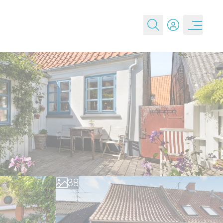
0
1
2
3
4
0
5
1
6
2
7
3
8
4
9
5
6