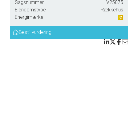
Sagsnummer
V25075
Ejendomstype
Rækkehus
Energimærke
Bestil vurdering
rer op