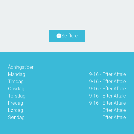
5985 Søby Ærø
2
Boligareal
173
m
2
Grundareal
1.532
m
Ejendomstype
Villa
Se flere
3.100.000 kr.
Åbningstider
Mandag
9-16 - Efter Aftale
Tirsdag
9-16 - Efter Aftale
Onsdag
9-16 - Efter Aftale
Torsdag
9-16 - Efter Aftale
Fredag
9-16 - Efter Aftale
Lørdag
Efter Aftale
Søndag
Efter Aftale