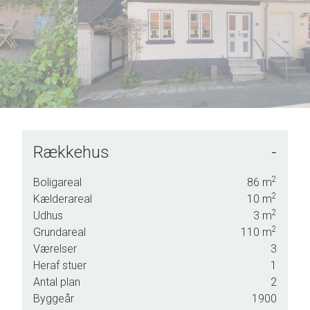
7
8
9
Rækkehus
-
2
Boligareal
86
m
2
Kælderareal
10
m
2
Udhus
3
m
2
Grundareal
110
m
Værelser
3
Heraf stuer
1
Antal plan
2
Byggeår
1900