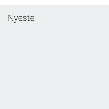
Hvis man skruer tiden tilbage til dét Danmark, der var engang, dengang hver by havde sit
rækkevidde.
Nyeste
Sådan er ø-livet stadig i dag - et samfund, der på trods af sin lidenhed, udgør et helt u
Og det er derfor, at vi siger, at 'Drømmen er på en ø'!
NYHED
Hovedgaden 17, Ommel