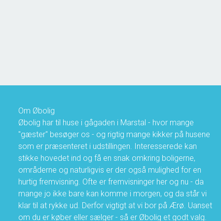
5970 Ærøskøbing
2
Boligareal
72
m
2
Grundareal
817
m
Ejendomstype
Fritidsbolig
1.350.000 kr.
Om Øbolig
Øbolig har til huse i gågaden i Marstal - hvor mange
"gæster" besøger os - og rigtig mange kikker på husene
som er præsenteret i udstillingen. Interesserede kan
stikke hovedet ind og få en snak omkring boligerne,
områderne og naturligvis er der også mulighed for en
hurtig fremvisning. Ofte er fremvisninger her og nu - da
mange jo ikke bare kan komme i morgen, og da står vi
klar til at rykke ud. Derfor vigtigt at vi bor på Ærø. Uanset
om du er køber eller sælger - så er Øbolig et godt valg.