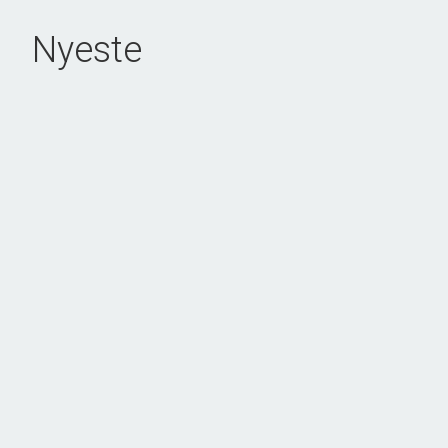
Nyeste
NYHED
Hovedgaden 17, Ommel
5960 Marstal