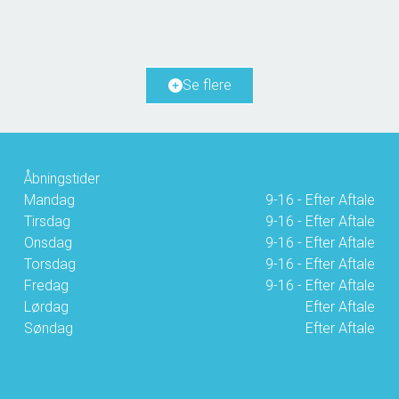
2
Boligareal
173
m
2
Grundareal
1.532
m
Ejendomstype
Villa
Se flere
3.100.000 kr.
Åbningstider
Mandag
9-16 - Efter Aftale
Tirsdag
9-16 - Efter Aftale
Onsdag
9-16 - Efter Aftale
Torsdag
9-16 - Efter Aftale
Fredag
9-16 - Efter Aftale
Lørdag
Efter Aftale
Søndag
Efter Aftale