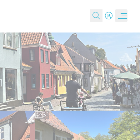
0
1
2
0
3
1
4
2
5
3
6
4