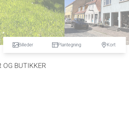
Billeder
Plantegning
Kort
R OG BUTIKKER
e rummelige byhus med
en attraktiv placering og en
dejlig, solrig og ugenert baghave.
pecialbutikker, hyggelige restauranter og historiske omgivelser – alt sammen i behagelig gåa
r - én i stueetagen, som i dag står ledig, og én på første sal, som udlejes på ugeb
at kombinere egen bolig med udlejning, drive butik eller blot investere i en eje