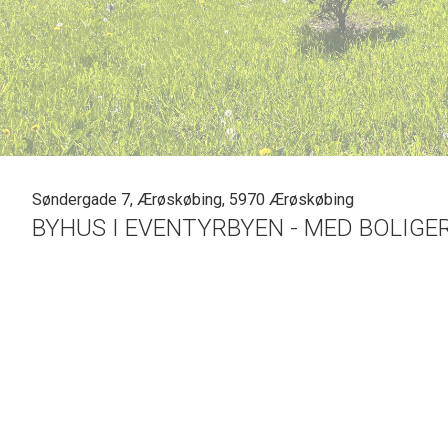
Søndergade 7, Ærøskøbing, 5970 Ærøskøbing
BYHUS I EVENTYRBYEN - MED BOLIGE
Midt i den gamle, historiske og eventyrlige by Ærøskøbing - finder du dett
Med en god beliggenhed midt i byens hjerte, er du omgivet af Ærøskøbings charmerende s
Ejendommen indeholder to små, udlejede butikker i stueplan samt to lejlighede
Dette åbner op for mange anvendelsesmuligheder, hvad enten du drømmer om 
med indtægtspotentiale.