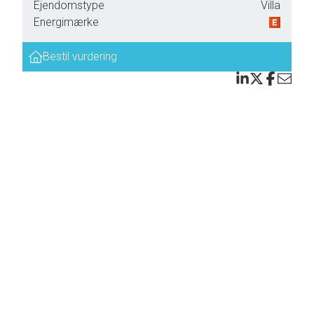
Ejendomstype
Villa
Energimærke
Bestil vurdering
til
emgang
n
des