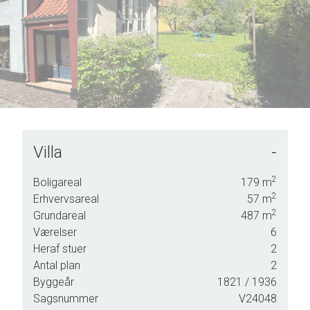
7
5
8
6
9
7
8
9
Villa
-
2
Boligareal
179
m
2
Erhvervsareal
57
m
2
fstand.
Grundareal
487
m
Værelser
6
Heraf stuer
2
asis.
Antal plan
2
ndom
Byggeår
1821
/ 1936
Sagsnummer
V24048