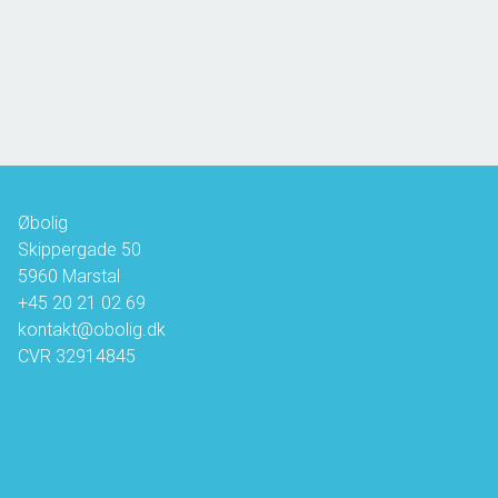
2
Boligareal
64
m
2
Grundareal
413
m
Ejendomstype
Rækkehus
695.000 kr.
Øbolig
Skippergade 50
5960
Marstal
+45 20 21 02 69
kontakt@obolig.dk
CVR
32914845