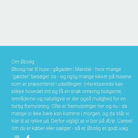
2
Boligareal
72
m
2
Grundareal
817
m
Ejendomstype
Fritidsbolig
1.350.000 kr.
Om Øbolig
Øbolig har til huse i gågaden i Marstal - hvor mange
"gæster" besøger os - og rigtig mange kikker på husene
som er præsenteret i udstillingen. Interesserede kan
stikke hovedet ind og få en snak omkring boligerne,
områderne og naturligvis er der også mulighed for en
hurtig fremvisning. Ofte er fremvisninger her og nu - da
mange jo ikke bare kan komme i morgen, og da står vi
klar til at rykke ud. Derfor vigtigt at vi bor på Ærø. Uanset
om du er køber eller sælger - så er Øbolig et godt valg.