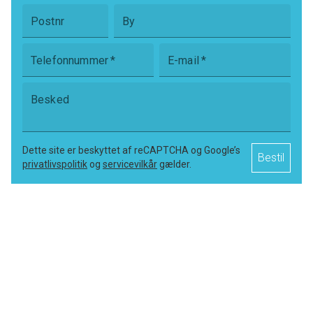
Og det er derfor, at vi siger, at 'Drømmen er på en ø'!
Postnr
By
Telefonnummer
*
E-mail
*
Besked
Dette site er beskyttet af reCAPTCHA og Google’s
Bestil
privatlivspolitik
og
servicevilkår
gælder.