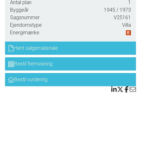
Der er få km til "Vittenslænge". "Voderup klinter" ved
Antal plan
1
Østersøen, og få km til populært område med badestrand
Byggeår
1945
/ 1973
og bådophaler plads ved "Borgnæs". Det hele i
Sagsnummer
V25161
cykelafstand.
Ejendomstype
Villa
Energimærke
Boligen trænger indvendig til en "kærlig hånd" - og der må
derfor påregnes en del istandsættelse, men for den rette,
Hent salgsmateriale
en god mulighed for at en god bolig.
Bestil fremvisning
Der en hyggelig have med træer og et stort
udhus/brændeskur, carport, samt stor udestue med god
udsyn til naturen.
Bestil vurdering
En spændende ejendommen "håndværker tilbud" i naturen.
Ejendommen rummer entré, lille værelse/kontor, WC,
køkken og stue - samt en stor og lys udestue med udsigt
over markerne og Østersøen i horisonten. Hertil kommer
fuld kælder med flere disponible rum og badeværelse. Da
der ikke er gjort noget ved kælder, kræver specielt kælder