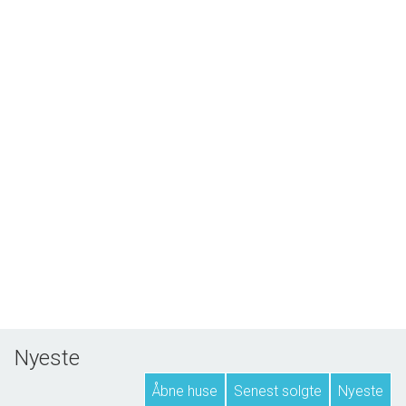
Nyeste
Åbne huse
Senest solgte
Nyeste