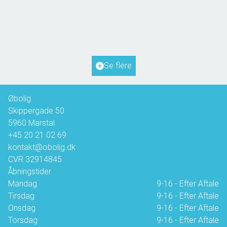
Hanses Ager 21,
5970 Ærøskøbing
2
Boligareal
72
m
2
Grundareal
817
m
Ejendomstype
Fritidsbolig
Se flere
1.350.000 kr.
Øbolig
Skippergade 50
5960
Marstal
+45 20 21 02 69
kontakt@obolig.dk
CVR
32914845
Åbningstider
Mandag
9-16 - Efter Aftale
Tirsdag
9-16 - Efter Aftale
Onsdag
9-16 - Efter Aftale
Torsdag
9-16 - Efter Aftale