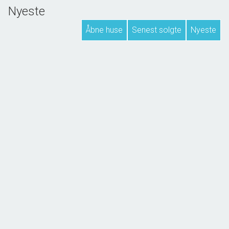
Nyeste
Hvis man skruer tiden tilbage til dét Danmark, der var engang, dengang hver by
havde sit eget handelsliv, kulturliv, så vil man se, at det engang var normen, at 'alt' var
Åbne huse
Senest solgte
Nyeste
indenfor rækkevidde.
Sådan er ø-livet stadig i dag - et samfund, der på trods af sin lidenhed, udgør et helt
univers.
Og det er derfor, at vi siger, at 'Drømmen er på en ø'!
NYHED
Hovedgaden 17, Ommel
5960 Marstal