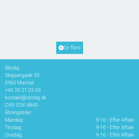
Hanses Ager 21,
5970 Ærøskøbing
2
Boligareal
72
m
2
Grundareal
817
m
Ejendomstype
Fritidsbolig
Se flere
1.350.000 kr.
Øbolig
Skippergade 50
5960
Marstal
+45 20 21 02 69
kontakt@obolig.dk
CVR
32914845
Åbningstider
Mandag
9-16 - Efter Aftale
Tirsdag
9-16 - Efter Aftale
Onsdag
9-16 - Efter Aftale