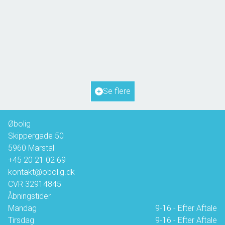
Hanses Ager 21,
5970 Ærøskøbing
2
Boligareal
72
m
2
Grundareal
817
m
Ejendomstype
Fritidsbolig
Se flere
1.350.000 kr.
Øbolig
Skippergade 50
5960
Marstal
+45 20 21 02 69
kontakt@obolig.dk
CVR
32914845
Åbningstider
Mandag
9-16 - Efter Aftale
Tirsdag
9-16 - Efter Aftale