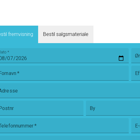
r og meget mere.
stil fremvisning
Bestil salgsmateriale
Dato
*
Øn
Fornavn
*
Ef
Adresse
Postnr
By
Telefonnummer
*
E-