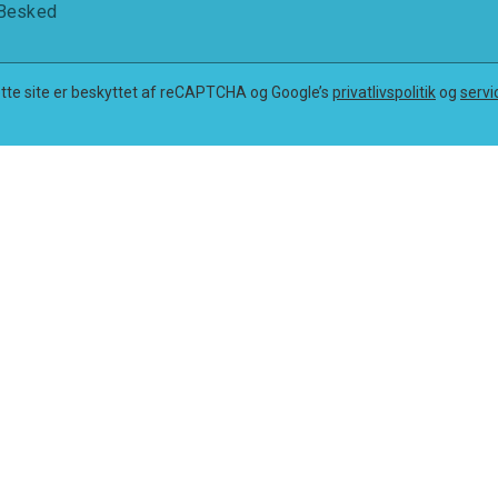
Besked
tte site er beskyttet af reCAPTCHA og Google’s
privatlivspolitik
og
servi