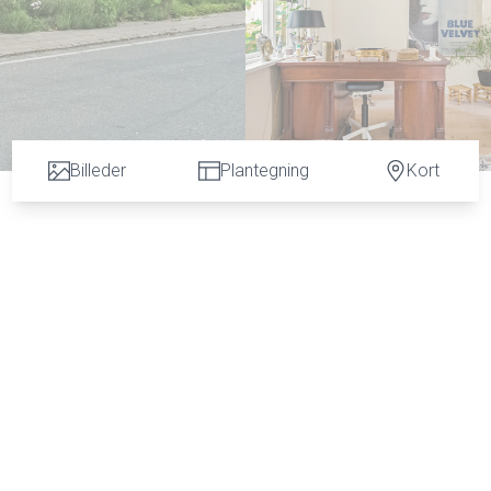
Billeder
Plantegning
Kort
nge muligheder.
Marstal med den stemningsfulde Sønderrende lige rundt om
 - og det populære område: "Det Lille Hav" - og stranden v
jø. Samtidig er der kort gåafstand til byens centrum med