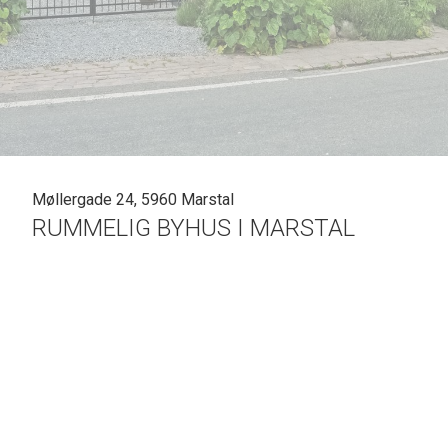
Møllergade 24, 5960 Marstal
RUMMELIG BYHUS I MARSTAL
Her finder I et hyggeligt og spændende byhus med ma
Ejendommen er attraktivt placeret i den ældre del af 
hjørnet.
Her er der bådophalerpladser, lystbådehavn, kajakklub
Eriks Hale, som tilsammen skaber et unikt maritimt mil
indkøbsmuligheder og hyggelige gågade.