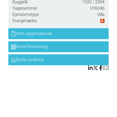
Byggeår
1920
/ 2004
lille
Sagsnummer
V26046
Ejendomstype
Villa
Energimærke
Hent salgsmateriale
sets
Bestil fremvisning
Bestil vurdering
til
 til
nge