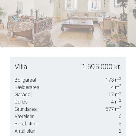
5
6
7
8
9
Villa
1.595.000 kr.
2
Boligareal
173
m
2
Kælderareal
4
m
2
Garage
17
m
2
Udhus
4
m
2
Grundareal
677
m
ed
Værelser
6
Heraf stuer
2
Antal plan
2