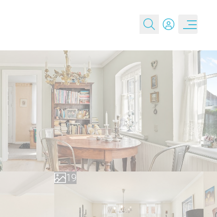
0
1
2
3
4
5
6
7
0
8
1
9
2
3
4