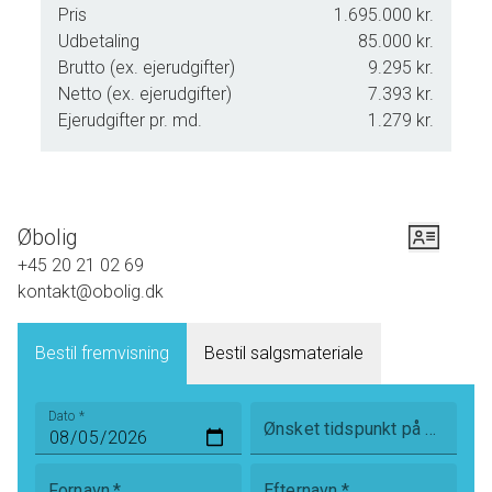
desuden forberedt mulighed for etablering af
Pris
1.695.000 kr.
vaskefaciliteter.
Udbetaling
85.000 kr.
Brutto (ex. ejerudgifter)
9.295 kr.
Ejendommen har gennemgået en omfattende renovering i
Netto (ex. ejerudgifter)
7.393 kr.
perioden 2019-2026, hvor boligen er moderniseret fra ende
Ejerudgifter pr. md.
1.279 kr.
til anden med stor respekt for husets karakter. Resultatet er
en indflytningsklar bolig, hvor både materialevalg og
håndværksmæssig kvalitet er i fokus.
En bolig, der skal opleves.
Øbolig
+45 20 21 02 69
Der er tilsluttet fjernvarme og vand fra Ærø Forsyning.
kontakt@obolig.dk
Energimærke, tilstandsrapport og elinstallationsrapport kan
bestilles på kontakt@obolig.dk
Bestil fremvisning
Bestil salgsmateriale
Dato
*
Ønsket tidspunkt på dagen
Fornavn
*
Efternavn
*