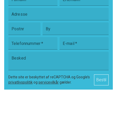
Adresse
Postnr
By
Telefonnummer
*
E-mail
*
Besked
Dette site er beskyttet af reCAPTCHA og Google’s
Bestil
privatlivspolitik
og
servicevilkår
gælder.