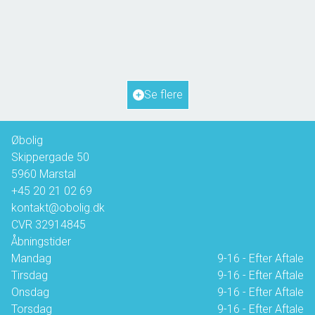
Hanses Ager 21,
5970 Ærøskøbing
2
Boligareal
72
m
2
Grundareal
817
m
Ejendomstype
Fritidsbolig
Se flere
1.350.000 kr.
Øbolig
Skippergade 50
5960
Marstal
+45 20 21 02 69
kontakt@obolig.dk
CVR
32914845
Åbningstider
Mandag
9-16 - Efter Aftale
Tirsdag
9-16 - Efter Aftale
Onsdag
9-16 - Efter Aftale
Torsdag
9-16 - Efter Aftale