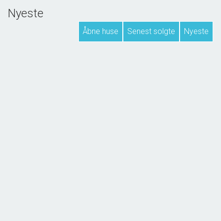
Nyeste
Åbne huse
Senest solgte
Nyeste
NYHED
Hovedgaden 17, Ommel