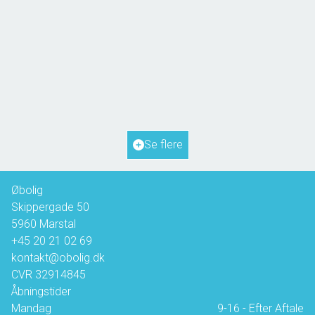
Hanses Ager 21,
5970 Ærøskøbing
2
Boligareal
72
m
2
Grundareal
817
m
Ejendomstype
Fritidsbolig
Se flere
1.350.000 kr.
Øbolig
Skippergade 50
5960
Marstal
+45 20 21 02 69
kontakt@obolig.dk
CVR
32914845
Åbningstider
Mandag
9-16 - Efter Aftale