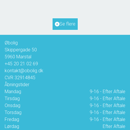
2
Boligareal
72
m
2
Grundareal
817
m
Ejendomstype
Fritidsbolig
Se flere
1.350.000 kr.
Øbolig
Skippergade 50
5960
Marstal
+45 20 21 02 69
kontakt@obolig.dk
CVR
32914845
Åbningstider
Mandag
9-16 - Efter Aftale
Tirsdag
9-16 - Efter Aftale
Onsdag
9-16 - Efter Aftale
Torsdag
9-16 - Efter Aftale
Fredag
9-16 - Efter Aftale
Lørdag
Efter Aftale