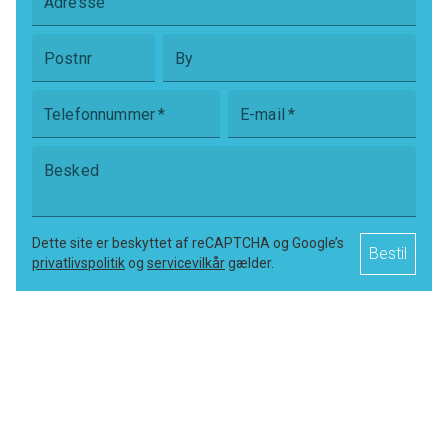
Adresse
Alt i alt, et flot, velholdt og indflytningsklart byhus med en
attraktiv beliggenhed - og nogle gode, funktionelle rammer
Postnr
By
for hverdagen. Bør ses.
Energimærke, tilstandsrapport og elinstallationsrapport kan
Telefonnummer
*
E-mail
*
bestilles på kontakt@obolig.dk
Besked
OM MARSTAL:
Skipperbyen Marstal har det meste og det hele nærmest i
Dette site er beskyttet af reCAPTCHA og Google’s
Bestil
gåafstand. Der er folkeskole, Navigationsskole og VUC.
privatlivspolitik
og
servicevilkår
gælder.
Indkøbsmuligheder som supermarked, trælast,
sportstøj/udstyr, radio/tv forhandler, bank, tøjbutikker,
isenkram, optik, brugskunst, salg af malerier af kendte
Ærøboere og andre, bager, museum, flere spisesteder og
hoteller og meget mere.
Der er sportsaktiviteter for enhver smag og et eldorado for
sejlere, vindsurfere og kajakroere.